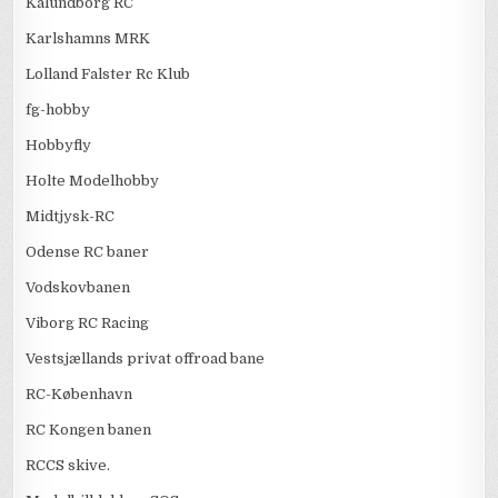
Kalundborg RC
Karlshamns MRK
Lolland Falster Rc Klub
fg-hobby
Hobbyfly
Holte Modelhobby
Midtjysk-RC
Odense RC baner
Vodskovbanen
Viborg RC Racing
Vestsjællands privat offroad bane
RC-København
RC Kongen banen
RCCS skive.