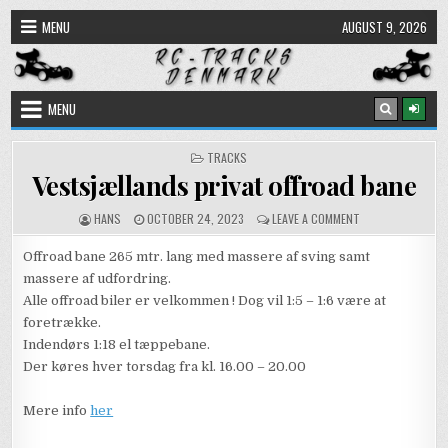
Skip
MENU
AUGUST 9, 2026
to
content
MENU
POSTED
TRACKS
IN
Vestsjællands privat offroad bane
AUTHOR:
PUBLISHED
ON
HANS
OCTOBER 24, 2023
LEAVE A COMMENT
DATE:
VESTSJÆLLANDS
PRIVAT
Offroad bane 265 mtr. lang med massere af sving samt
OFFROAD
massere af udfordring.
BANE
Alle offroad biler er velkommen ! Dog vil 1:5 – 1:6 være at
foretrække.
Indendørs 1:18 el tæppebane.
Der køres hver torsdag fra kl. 16.00 – 20.00
Mere info
her