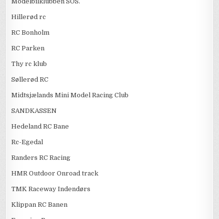
Modelbilklubben SOS.
Hillerød rc
RC Bonholm
RC Parken
Thy rc klub
Søllerød RC
Midtsjælands Mini Model Racing Club
SANDKASSEN
Hedeland RC Bane
Rc-Egedal
Randers RC Racing
HMR Outdoor Onroad track
TMK Raceway Indendørs
Klippan RC Banen